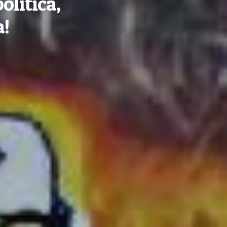
olítica,
a!