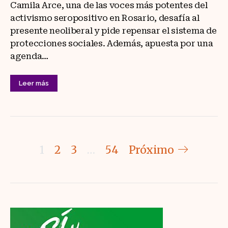
Camila Arce, una de las voces más potentes del
activismo seropositivo en Rosario, desafía al
presente neoliberal y pide repensar el sistema de
protecciones sociales. Además, apuesta por una
agenda…
Leer más
Paginación
1
2
3
…
54
Próximo
de
entradas