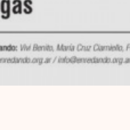
ésimo suplemento enREDando. Edición Octubre 201