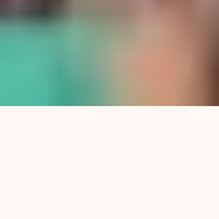
El pasado viernes visitó la ciudad Ramón
Cortés, trabajador de Las Heras condenado a
prisión perpetua junto a otros 3 compañeros
petroleros por luchar. “No se logró demostrar
nada contra nosotros. Lo que pasa en Santa
Cruz es aberrante y lo voy a denunciar hasta el