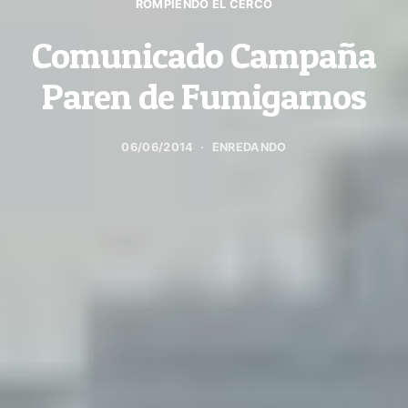
ROMPIENDO EL CERCO
Comunicado Campaña
Paren de Fumigarnos
06/06/2014
ENREDANDO