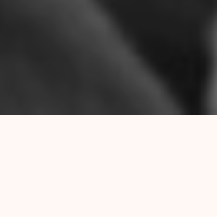
El activista y defensor de los derechos
humanos de la comunidad senegalesa en
Argentina, Massar Ba, fue hallado sin vida en la
vía pública, en el barrio porteño de Monserrat.
Su cuerpo presentaba fuertes golpes y heridas.