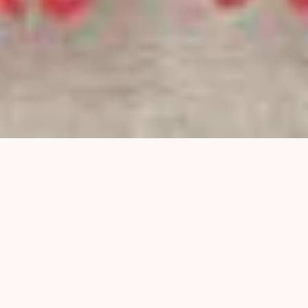
Martes 26
– Instituto Politécnico – 10hs.
Sacamos tallr a la calle