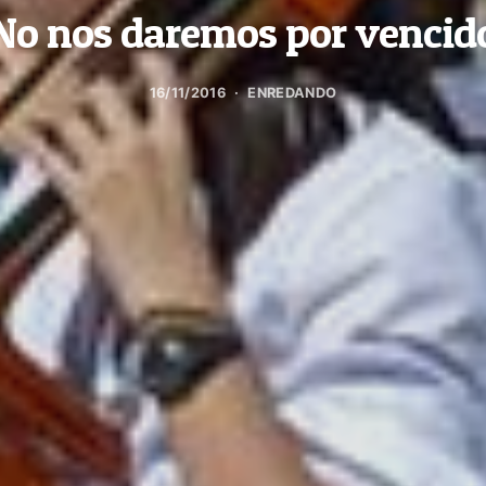
No nos daremos por vencid
16/11/2016
ENREDANDO