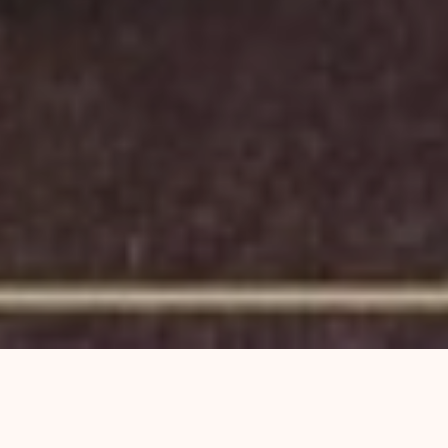
El domingo 18 de diciembre a las 18hs en
España y el río se realizará un festival en