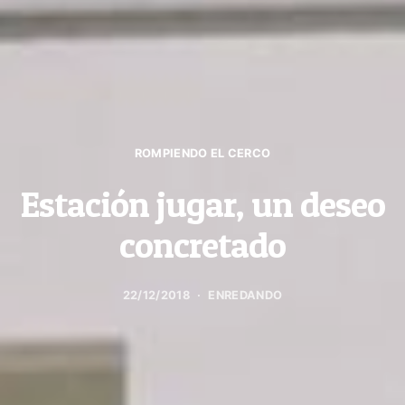
ROMPIENDO EL CERCO
Estación jugar, un deseo
concretado
22/12/2018
ENREDANDO