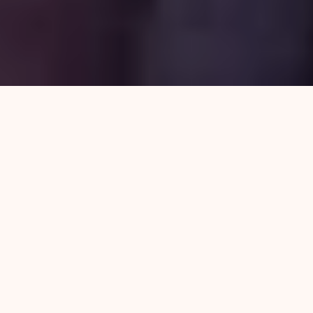
Es ley. Argentina es un país con más justicia
social, con más derechos. El aborto finalmente
es legal, seguro y gratuito para las miles de
mujeres y personas gestantes que deseen
interrumpir un embarazo. Hay una legislación
que lo contempla hasta las 14 semanas, un
Estado que deberá garantizarlo. Adiós a la
clandestinidad, la lucha que sigue por la
implementación y el corazón estallado en otra