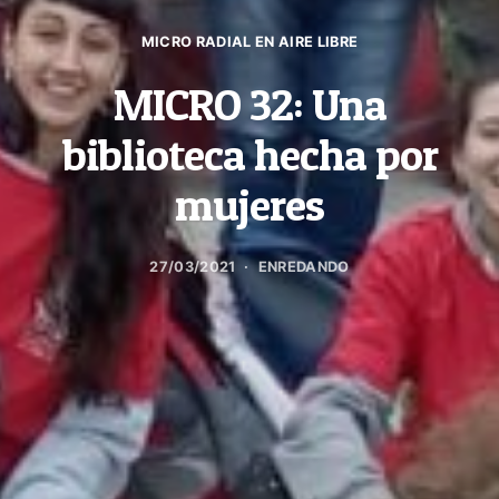
MICRO RADIAL EN AIRE LIBRE
MICRO 32: Una
biblioteca hecha por
mujeres
27/03/2021
ENREDANDO