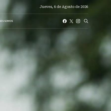
Jueves, 6 de Agosto de 2026
NES SOMOS