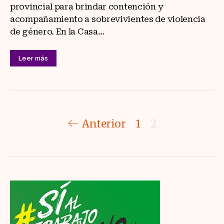
provincial para brindar contención y
acompañamiento a sobrevivientes de violencia
de género. En la Casa…
Leer más
Paginación
Anterior
1
2
de
entradas