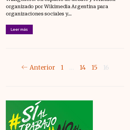
organizado por Wikimedia Argentina para
organizaciones sociales y…
Leer más
Paginación
Anterior
1
…
14
15
16
de
entradas