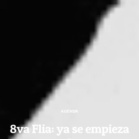
AGENDA
8va Flia: ya se empieza