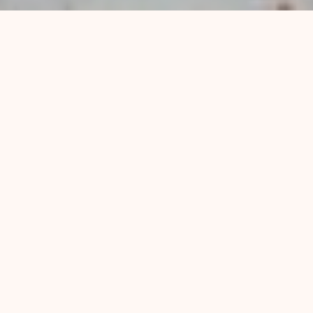
A raíz de la violencia que sufren lxs pibxs en los
barrios a mano de la Policía de Acción Táctica,
sus madres junto a distintas organizaciones
sociales comenzaron a reunirse para intentar
hacer visible esta situación.