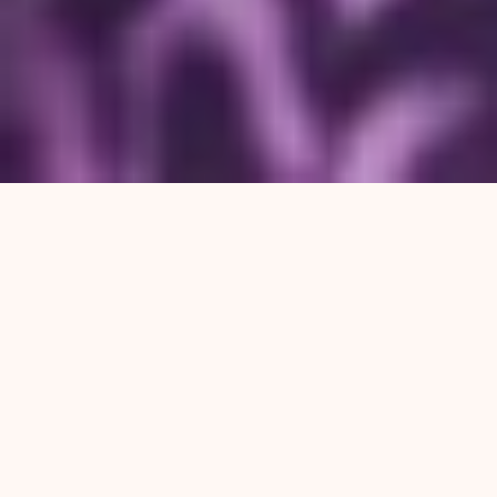
Tanto la Marcha de la Resistencia como la de la
Gorra son dos momentos de esperanza. Las
calles repletas de gente suelen ser
esperanzadoras. Pero también son señal de
que algo no anda como quisiéramos.
Por Fernando Tebele (Publicado en Mucho Palo
Noticias)