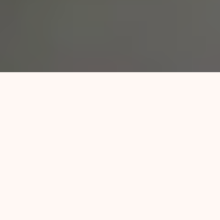
Finalizó el decimosexto Carnaval de Ludueña.
El taller de género, entre otros espacios
colectivos de construcción y debate con
jóvenes, niñxs y adultxs, contó con la
presencia de la feminista popular Claudia
Korol, de Pañuelos en Rebeldía. El carnaval
estuvo marcado por la huella y la memoria del
Padre Edgardo Montaldo, por el grito contra la