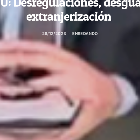
U: Desregulaciones, desgua
extranjerización
28/12/2023
ENREDANDO