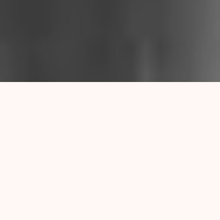
Santiago Beretta fundó Apología, la mítica
revista cultural del
under
rosarino que lanzó
veintidós números entre 2010 y 2019. Escribió
crónicas narrativas, aguafuertes y entrevistas
en diversos medios gráficos de la ciudad. Es
autor del libro “Rodolfo Elizalde” (Iván
Rosado, 2017), intervino en la compilación de