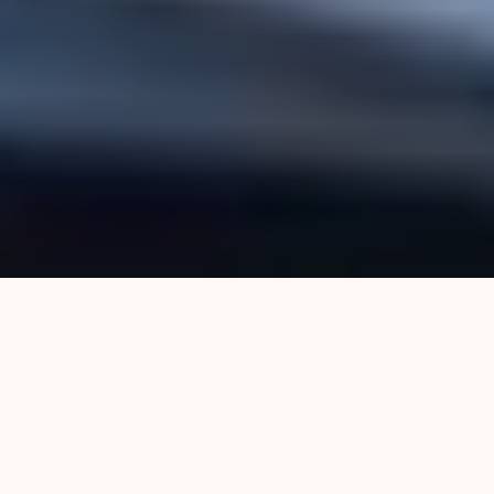
Con amigos y sin
alcohol al volante
En Argentina los siniestros de tránsito siguen