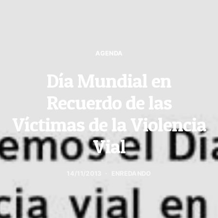
AGENDA
Día Mundial en
Recuerdo de las
Víctimas de la Violencia
Vial
14/11/2013
ENREDANDO