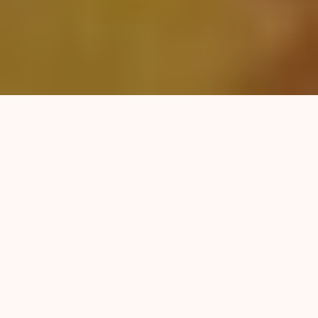
Se realizó en el hall del Concejo Municipal el
debate público “Pibxs en emergencia”,
organizado por la Asamblea por los Derechos
de la Niñez y la Adolescencia, de la que la CTA
forma parte. Integrantes de organizaciones
sociales, ediles y el periodista Carlos Del Frade,
participaron de un panel con el objetivo de
visibilizar y dar mayor impulso al tratamiento
del proyecto que pretende declarar la