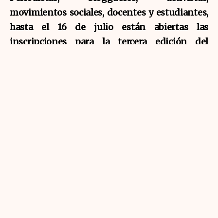
movimientos sociales, docentes y estudiantes,
hasta el 16 de julio están abiertas las
inscripciones para la tercera edición del
Encuentro Latinoamericano de Mediactivismo
Faccion. Este año el encuentro se llevará a cabo
del 23 al 26 de septiembre en la ciudad de
Montevideo, Uruguay.