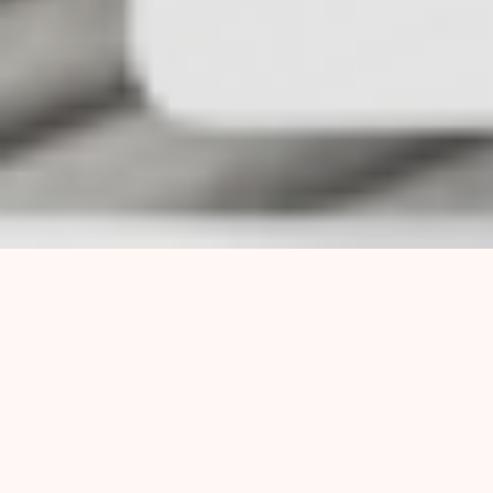
La reglamentación de la Ley 25.929 de Parto
Humanizado, que pone de relieve los derechos
de la mujeres a recibir información antes,
durante y posterior al parto, así como de elegir
la persona que la acompañe y la posición en la
que quiere parir entre otros derechos, fue