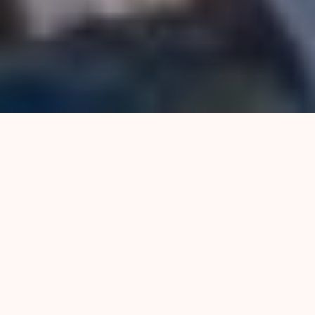
Con un fuerte anclaje cultural, con vistas de
reivindicar y rescatar su historia como pueblo
originario, la comunidad Qom ubicada en la
zona noroeste de Rosario (Génova al 2500)
presentó la revista “Miradas Abiertas”
(Nloxoqpi Huesotañepi). Mitos, historia y
leyendas se cuentan en esta publicación