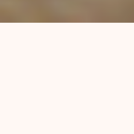
La experiencia de un conjunto de
organizaciones que en Villa Banana, junto a los
vecinos, lograron apropiarse de un espacio
para realizar actividades comunitarias.
Además, un repaso por una productiva y
alternativa forma de construir un hogar.
Por Martín Stoianovich